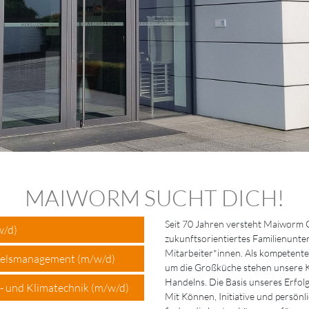
MAIWORM SUCHT DICH!
Seit 70 Jahren versteht Maiworm G
w/d)
zukunftsorientiertes Familienunte
Mitarbeiter*innen. Als kompetente
delsmanagement (m/w/d)
um die Großküche stehen unsere 
Handelns. Die Basis unseres Erfolge
s- und Klimatechnik (m/w/d)
Mit Können, Initiative und persönl