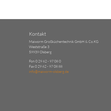
Kontakt
Maiworm Großküchentechnik GmbH & Co.KG
Weststraße 3
59939 Olsberg
Fon 0 29 62 - 97 08 0
Fax 0 29 62 - 97 08 88
info@maiworm-olsberg.de