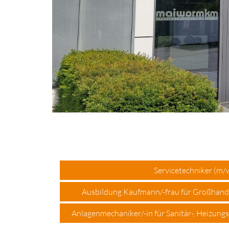
Servicetechniker (m/
Ausbildung Kaufmann/-frau für Großhan
Anlagenmechaniker/-in für Sanitär-, Heizung